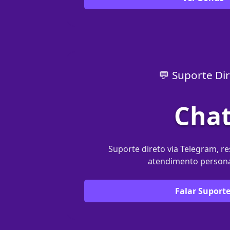
💬 Suporte Di
Cha
Suporte direto via Telegram, r
atendimento persona
Falar Suport