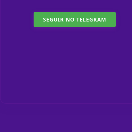
SEGUIR NO TELEGRAM