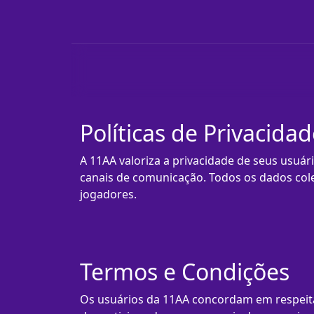
Políticas de Privacida
A 11AA valoriza a privacidade de seus usuá
canais de comunicação. Todos os dados cole
jogadores.
Termos e Condições
Os usuários da 11AA concordam em respeitar