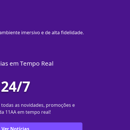
mbiente imersivo e de alta fidelidade.
cias em Tempo Real
24/7
e todas as novidades, promoções e
da 11AA em tempo real!
Ver Notícias