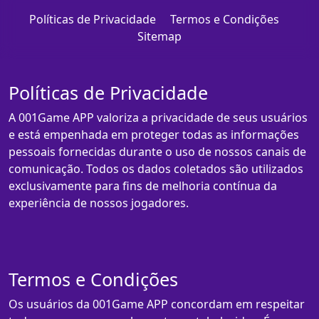
Políticas de Privacidade
Termos e Condições
Sitemap
Políticas de Privacidade
A 001Game APP valoriza a privacidade de seus usuários
e está empenhada em proteger todas as informações
pessoais fornecidas durante o uso de nossos canais de
comunicação. Todos os dados coletados são utilizados
exclusivamente para fins de melhoria contínua da
experiência de nossos jogadores.
Termos e Condições
Os usuários da 001Game APP concordam em respeitar