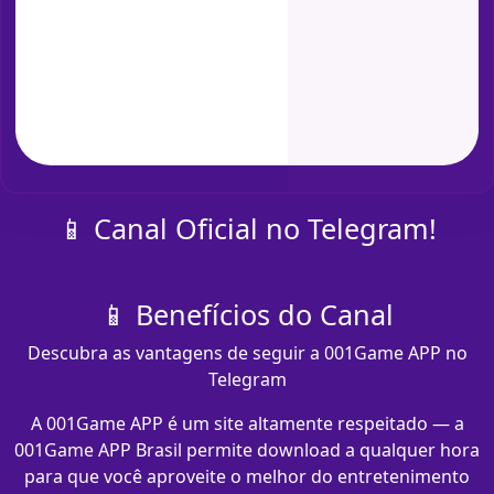
📱 Canal Oficial no Telegram!
📱 Benefícios do Canal
Descubra as vantagens de seguir a 001Game APP no
Telegram
A 001Game APP é um site altamente respeitado — a
001Game APP Brasil permite download a qualquer hora
para que você aproveite o melhor do entretenimento