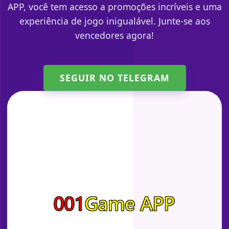
APP, você tem acesso a promoções incríveis e uma
experiência de jogo inigualável. Junte-se aos
vencedores agora!
SEGUIR NO TELEGRAM